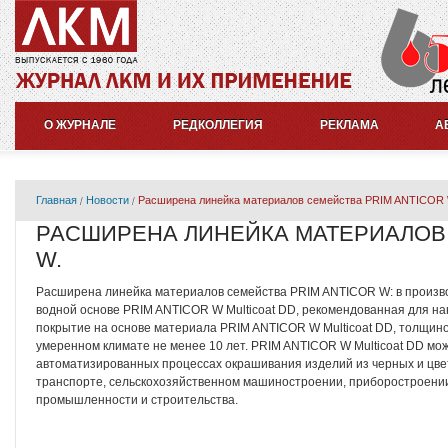
О ЖУРНАЛЕ
РЕДКОЛЛЕГИЯ
РЕКЛАМА
А
Главная
Новости
Расширена линейка материалов семейства PRIM ANTICOR 
РАСШИРЕНА ЛИНЕЙКА МАТЕРИАЛОВ 
W.
Расширена линейка материалов семейства PRIM ANTICOR W: в произв
водной основе PRIM ANTICOR W Multicoat DD, рекомендованная для н
покрытие на основе материала PRIM ANTICOR W Multicoat DD, толщиной
умеренном климате не менее 10 лет. PRIM ANTICOR W Multicoat DD мо
автоматизированных процессах окрашивания изделий из черных и цв
транспорте, сельскохозяйственном машиностроении, приборостроении,
промышленности и строительства.