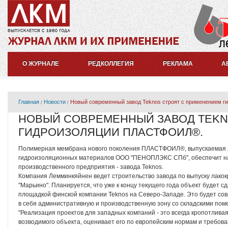
О ЖУРНАЛЕ
РЕДКОЛЛЕГИЯ
РЕКЛАМА
А
Главная
Новости
Новый современный завод Teknos строят с применением 
НОВЫЙ СОВРЕМЕННЫЙ ЗАВОД TEKN
ГИДРОИЗОЛЯЦИИ ПЛАСТФОИЛ®.
Полимерная мембрана нового поколения ПЛАСТФОИЛ®, выпускаемая л
гидроизоляционных материалов ООО "ПЕНОПЛЭКС СПб", обеспечит на
производственного предприятия - завода Teknos.
Компания Лемминкяйнен ведет строительство завода по выпуску лакок
"Марьино". Планируется, что уже к концу текущего года объект будет 
площадкой финской компании Teknos на Северо-Западе. Это будет с
в себя административную и производственную зону со складскими по
"Реализация проектов для западных компаний - это всегда кропотливая
возводимого объекта, оценивает его по европейским нормам и требов