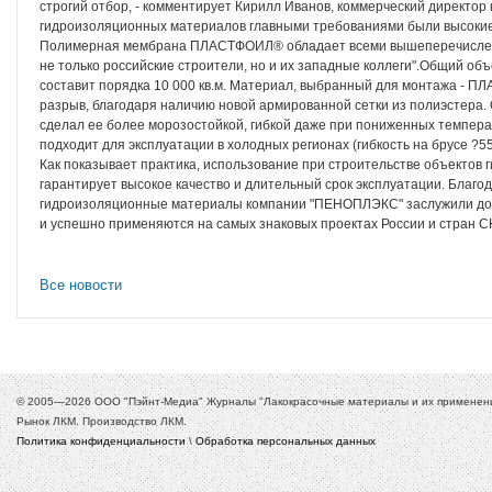
строгий отбор, - комментирует Кирилл Иванов, коммерческий директо
гидроизоляционных материалов главными требованиями были высокие 
Полимерная мембрана ПЛАСТФОИЛ® обладает всеми вышеперечисленн
не только российские строители, но и их западные коллеги".Общий об
составит порядка 10 000 кв.м. Материал, выбранный для монтажа - 
разрыв, благодаря наличию новой армированной сетки из полиэстера
сделал ее более морозостойкой, гибкой даже при пониженных температ
подходит для эксплуатации в холодных регионах (гибкость на брусе ?55
Как показывает практика, использование при строительстве объект
гарантирует высокое качество и длительный срок эксплуатации. Благо
гидроизоляционные материалы компании "ПЕНОПЛЭКС" заслужили дов
и успешно применяются на самых знаковых проектах России и стран С
Все новости
© 2005—2026 ООО "Пэйнт-Медиа" Журналы "Лакокрасочные материалы и их применение
Рынок ЛКМ. Производство ЛКМ.
Политика конфиденциальности
\
Обработка персональных данных