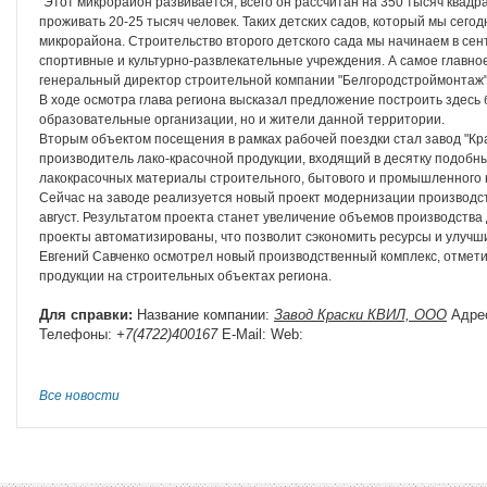
"Этот микрорайон развивается, всего он рассчитан на 350 тысяч квадр
проживать 20-25 тысяч человек. Таких детских садов, который мы сегод
микрорайона. Строительство второго детского сада мы начинаем в сен
спортивные и культурно-развлекательные учреждения. А самое главное
генеральный директор строительной компании "Белгородстроймонтаж"
В ходе осмотра глава региона высказал предложение построить здесь 
образовательные организации, но и жители данной территории.
Вторым объектом посещения в рамках рабочей поездки стал завод "Кр
производитель лако-красочной продукции, входящий в десятку подобны
лакокрасочных материалы строительного, бытового и промышленного 
Сейчас на заводе реализуется новый проект модернизации производс
август. Результатом проекта станет увеличение объемов производства 
проекты автоматизированы, что позволит сэкономить ресурсы и улучши
Евгений Савченко осмотрел новый производственный комплекс, отмет
продукции на строительных объектах региона.
Для справки:
Название компании:
Завод Краски КВИЛ, ООО
Адре
Телефоны:
+7(4722)400167
E-Mail:
Web:
Все новости