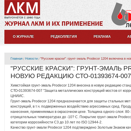
О ЖУРНАЛЕ
РЕДКОЛЛЕГИЯ
РЕКЛАМА
А
Главная
Новости
"Русские краски": грунт-эмаль Prodecor 1204 включена в 
"РУССКИЕ КРАСКИ": ГРУНТ-ЭМАЛЬ 
НОВУЮ РЕДАКЦИЮ СТО-01393674-007
Химстойкая грунт-эмаль Prodecor 1204 внесена в новую редакцию ста
СТО-01393674-007 "Защита металлических конструкций мостов от кор
ЦНИИС.
Грунт-эмаль Prodecor 1204 предназначается для защиты стальных мет
конструкций, в т.ч. подверженных воздействию агрессивных сред. Про
нанесения, применяемых в окрасочном цехе. Толщина одного слоя: 80
отрицательных температурах до -10? С. Покрытие грунт-эмали Prodec
категории коррозийности C3 до 10 лет по ISO 12944-2.
Качество грунт-эмали Prodecor 1204 подтверждено Золотым Знаком каче