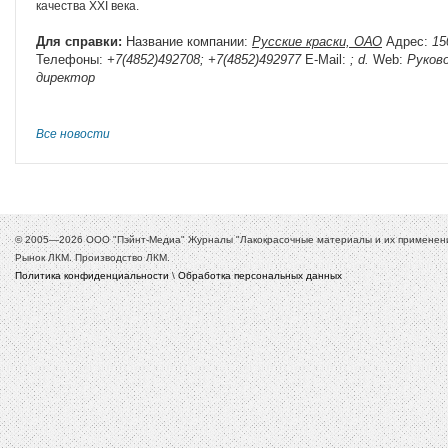
качества XXI века.
Для справки:
Название компании:
Русские краски, ОАО
Адрес:
15
Телефоны:
+7(4852)492708; +7(4852)492977
E-Mail:
; d.
Web:
Руков
директор
Все новости
© 2005—2026 ООО "Пэйнт-Медиа" Журналы "Лакокрасочные материалы и их применение
Рынок ЛКМ. Производство ЛКМ.
Политика конфиденциальности
\
Обработка персональных данных