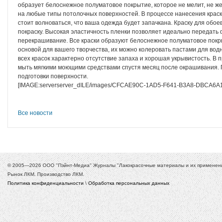
образует белоснежное полуматовое покрытие, которое не мелит, не же
на любые типы потолочных поверхностей. В процессе нанесения краска
стоит волноваться, что ваша одежда будет запачкана. Краску для обо
покраску. Высокая эластичность пленки позволяет идеально передать 
перекрашивание. Все краски образуют белоснежное полуматовое покры
основой для вашего творчества, их можно колеровать пастами для во
всех красок характерно отсутствие запаха и хорошая укрывистость. 
мыть мягкими моющими средствами спустя месяц после окрашивания.
подготовки поверхности.
[IMAGE:serverserver_dILE/images/CFCAE90C-1AD5-F641-B3A8-DBCA6A1
Все новости
© 2005—2026 ООО "Пэйнт-Медиа" Журналы "Лакокрасочные материалы и их применение
Рынок ЛКМ. Производство ЛКМ.
Политика конфиденциальности
\
Обработка персональных данных