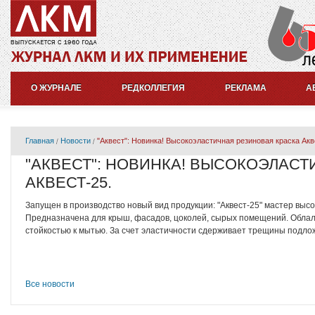
О ЖУРНАЛЕ
РЕДКОЛЛЕГИЯ
РЕКЛАМА
А
Главная
Новости
"Аквест": Новинка! Высокоэластичная резиновая краска Акв
"АКВЕСТ": НОВИНКА! ВЫСОКОЭЛАС
АКВЕСТ-25.
Запущен в производство новый вид продукции: "Аквест-25" мастер выс
Предназначена для крыш, фасадов, цоколей, сырых помещений. Обла
стойкостью к мытью. За счет эластичности сдерживает трещины подло
Все новости