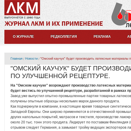
О ЖУРНАЛЕ
РЕДКОЛЛЕГИЯ
РЕКЛАМА
А
Главная
Новости
"Омский каучук" будет производить латексные материалы 
"ОМСКИЙ КАУЧУК" БУДЕТ ПРОИЗВО
ПО УЛУЧШЕННОЙ РЕЦЕПТУРЕ.
На "Омском каучуке" возрождают производство латексных материал
будет вестись по улучшенной рецептуре, разработанной в рамках 
Завод уже выпустил опытно-промышленные партии товарных латексов, 
получены опытные образцы нескольких марок данного продукта.
Как подчеркнули в компании, в настоящее время товарные синтетическ
Западной Европы. Они широко применяются в отечественной промышлен
других напольных покрытий, матрасов и текстиля, производстве лакокр
около 20 тыс. тонн этого продукта. Лидирует по поставкам Финляндия 
отрывом следует Германия, а замыкает тройку ведущих экспортеров ла