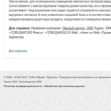
Тем не менее, для полноценного замещения импортных латексов заводу
сопоставимого с импортируемым товаром уровня качества, но и сфор
ассортимент. Над решением этих задач трудятся специалисты централ
каучуков и латексов. В силу изменения сырьевой базы и в соответств
скорректирована рецептура продукта, продолжается совершенствован
Для справки:
Название компании:
Омский каучук, ПАО
Адрес:
644
+7(3812)697200
Факсы:
+7(3812)641011
E-Mail:
-chem.ru
Web:
Руков
директор
Все новости
© 2005—2026 ООО "Пэйнт-Медиа" Журналы "Лакокрасочные материалы и их применение
Рынок ЛКМ. Производство ЛКМ.
Политика конфиденциальности
\
Обработка персональных данных