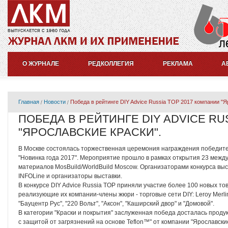
О ЖУРНАЛЕ
РЕДКОЛЛЕГИЯ
РЕКЛАМА
А
Главная
Новости
Победа в рейтинге DIY Advice Russia TOP 2017 компании "Я
ПОБЕДА В РЕЙТИНГЕ DIY ADVICE RU
"ЯРОСЛАВСКИЕ КРАСКИ".
В Москве состоялась торжественная церемония награждения победител
"Новинка года 2017". Мероприятие прошло в рамках открытия 23 межд
материалов MosBuild/WorldBuild Moscow. Организаторами конкурса в
INFOLine и организаторы выставки.
В конкурсе DIY Advice Russia TOP приняли участие более 100 новых то
реализующие их компании-члены жюри - торговые сети DIY: Leroy Merlin
"Бауцентр Рус", "220 Вольт", "Аксон", "Каширский двор" и "Домовой".
В категории "Краски и покрытия" заслуженная победа досталась продук
с защитой от загрязнений на основе Teflon™" от компании "Ярославски