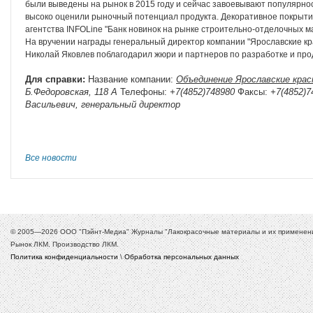
были выведены на рынок в 2015 году и сейчас завоевывают популярност
высоко оценили рыночный потенциал продукта. Декоративное покрытие
агентства INFOLine "Банк новинок на рынке строительно-отделочных ма
На вручении награды генеральный директор компании "Ярославские кра
Николай Яковлев поблагодарил жюри и партнеров по разработке и про
Для справки:
Название компании:
Объединение Ярославские крас
Б.Федоровская, 118 А
Телефоны:
+7(4852)748980
Факсы:
+7(4852)7
Васильевич, генеральный директор
Все новости
© 2005—2026 ООО "Пэйнт-Медиа" Журналы "Лакокрасочные материалы и их применение
Рынок ЛКМ. Производство ЛКМ.
Политика конфиденциальности
\
Обработка персональных данных