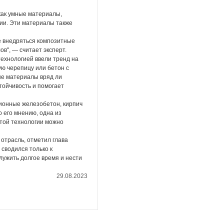
как умные материалы,
ии. Эти материалы также
е внедряться композитные
в", — считает эксперт.
технологией ввели тренд на
ю черепицу или бетон с
ые материалы вряд ли
тойчивость и помогает
ционные железобетон, кирпич
 его мнению, одна из
этой технологии можно
 отрасль, отметил глава
 сводился только к
лужить долгое время и нести
29.08.2023