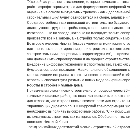
"Уже сейчас у нас есть технологии, которые помогают авто
работ, аэрофотограмметрию для формирования цифровой мод
обучение на основе виртуальных треножников и дополненной
строительный цикл будет базироваться на сборе, анализе и 
Среди востребованных инноваций в строительстве будущего 
долю ручного труда на стройплощадке и повышают долю авто
изготовленные на заводе, которые на площадке только соб
произвести все на заводе, а на стройке только собрать, на м
Во вторую очередь Никита Токарев упомянул мониторинг стро
идет не только проектирование, но и строительство, контро
за строительными процессами и корректируют их", — приве
она должна быть спроецирована и на процесс строительства
Внедрение цифровых технологий в строительство, таких как 
будущем, согласен президент Национального объединения с
капитализации его рынка, а также множество инноваций в о
отрасли и способствуют развитию новых моделей финансирова
Роботы в стройке и умные дома
Привычными участниками строительного процесса через 20–3
тяжелых и опасных работ, что позволит повысить эффективно
для человека, что откроет новые возможности для строител
Управляющий директор по IТ и цифровой трансформации "Дом
необходимо выполнять высокоточные работы. "С их помощью 
используемых строительных материалов. Обобщенно, техник
поясняет Николай Козак.
Тренд ближайших десятилетий в самой строительной отрасл