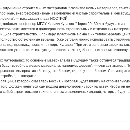
— улучшение строительных материалов. "Развитие новых материалов, таких 
прочные, энергоэффективные и экологически чистые строительные конструкц
условиям", — рассуждает глава НОСТРОЙ.
в, добавил профессор МГСУ Кирилл Кулаков. "Через 20–30 лет будут активне
еспечивают качество и долгосрочность строительных и отделочных материало
ищное строительство. К примеру, пластиковые окна с их теплосберегающей 
полностью остекленные веранды. Уже сегодня можно использовать стеклянну
ены под проводку, привел примеры Кулаков. "При этом основные строительн
 Меняются утеплители, связующие вещества, что добавляет строению износоус
ьных материалах, то основные материалами в будущем также останутся тради
 будут возобновляемые материалы, например дерево", — считает эксперт. По
ерьезная альтернатива бетону, газоблокам, кирпичу, пеноблокам. С помощью 
стройки", — говорит он.
оляции, в которой оказалась Россия и которая будет влиять на строительную
того, должен меняться сам подход девелоперов к строительству. Чтобы он не
 собой строительство технологичных и экологичных зданий, которые будут с