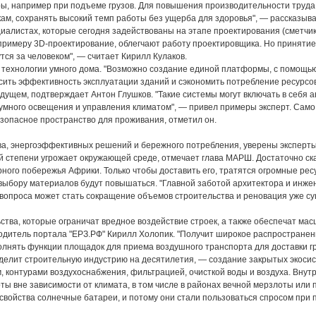
еры, например при подъеме грузов. Для повышения производительности труда
ам, сохранять высокий темп работы без ущерба для здоровья", — рассказыва
циалистах, которые сегодня задействованы на этапе проектирования (сметчи
 примеру 3D-проектирование, облегчают работу проектировщика. Но приняти
ся за человеком", — считает Кирилл Кулаков.
ы технологии умного дома. "Возможно создание единой платформы, с помощью
сить эффективность эксплуатации зданий и сэкономить потребление ресурсов
дущем, подтверждает Антон Глушков. "Такие системы могут включать в себя
умного освещения и управления климатом", — привел примеры эксперт. Само
зопасное пространство для проживания, отметил он.
ва, энергоэффективных решений и бережного потребления, уверены эксперт
й степени угрожает окружающей среде, отмечает глава МАРШ. Достаточно ска
ерного побережья Африки. Только чтобы доставить его, тратятся огромные рес
и выбору материалов будут повышаться. "Главной заботой архитектора и инж
 вопроса может стать сокращение объемов строительства и реновация уже с
ства, которые ограничат вредное воздействие строек, а также обеспечат ма
водитель портала "ЕРЗ.РФ" Кирилл Холопик. "Получит широкое распростране
лнять функции площадок для приема воздушного транспорта для доставки гру
делит строительную индустрию на десятилетия, — создание закрытых экосист
, контурами воздухоснабжения, фильтрацией, очисткой воды и воздуха. Внут
ы вне зависимости от климата, в том числе в районах вечной мерзлоты или 
свойства солнечные батареи, и потому они стали пользоваться спросом при