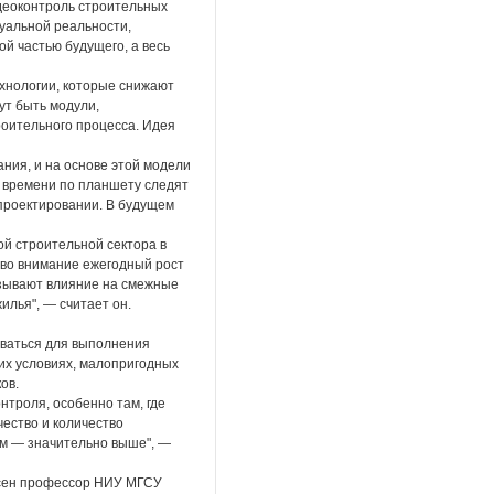
идеоконтроль строительных
уальной реальности,
й частью будущего, а весь
хнологии, которые снижают
ут быть модули,
оительного процесса. Идея
ания, и на основе этой модели
о времени по планшету следят
проектировании. В будущем
ой строительной сектора в
 во внимание ежегодный рост
азывают влияние на смежные
илья", — считает он.
оваться для выполнения
ких условиях, малопригодных
ов.
троля, особенно там, где
ество и количество
ям — значительно выше", —
асен профессор НИУ МГСУ