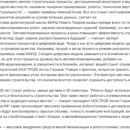
матизировать многие строительные процессы: дистанционный мониторинг и в
ели местности, наземное лазерное сканирование, роботы, технологии вирт
 реальности", — привел примеры Николай Козак. Все это станет неотъемлемо
принятии решений на основе больших данных, считает он.
глава архитектурной школы МАРШ Никита Токарев назвал прежде всего те те
матизированных работ, заранее произведенных изделий. Например, это мог
ираются. "Автоматизированные процессы в разы повышают эффективность стр
ой взгляд, будет широко распространена в будущем", — считает эксперт.
ительных процессов в цифровом виде. "Когда у нас есть цифровая модель зд
ль и проверка качества. Например, прораб и автор проекта в режиме реальног
л примеры глава МАРШ. Сегодня цифровая модель замыкается в основном на 
, но для этого процессы должны быть автоматизированными, добавил он.
BIM-моделирование, в совокупности в блокчейн, интернет вещей станет основ
троителей (НОСТРОЙ) Антон Глушков. "Говоря о финтехе, нельзя не принять
бласти финансовых услуг, которыми финтех располагает. Эти факторы уже ок
ния строительства, что в конечном итоге позволит сохранять доступность ж
0 лет станут роботы, умные датчики и 3D-принтеры. "Роботы будут использ
сть и безопасность строительства. Они также смогут работать в климатичес
ьства в труднодоступных местах", — говорит президент НОСТРОЙ Антон Глушк
.РФ" также прогнозирует массовое применение робототехники и датчиков кон
будут контролировать скрытые объемы, точность геометрии конструкций, кач
и на стройплощадке станет больше, а квалификационные требования к люд
и — массовое внедрение средств малой механизации и робототехники, согл