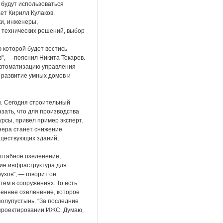
 будут использоваться
ет Кирилл Кулаков.
ки, инженеры,
е технических решений, выбор
 которой будет вестись
", — пояснил Никита Токарев.
 автоматизацию управления
 развитие умных домов и
ы. Сегодня строительный
зать, что для производства
урсы, привел пример эксперт.
енера станет снижение
уществующих зданий,
сштабное озеленение,
ние инфраструктура для
зов", — говорит он.
ем в сооружениях. То есть
реннее озеленение, которое
полупустынь. "За последние
 проектировании ИЖС. Думаю,