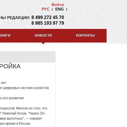
Войти
РУС
ENG
8 499 272 45 70
НЫ РЕДАКЦИИ:
8 985 193 97 79
КНИГИ
НОВОСТИ
КОНТАКТЫ
ТРОЙКА
 лет
я цифровых систем и роботов
ь его развитие.
цессов. Многое из того, что
" Николай Козак. "Через 20–
мер высотных", — говорит
ее время в России.