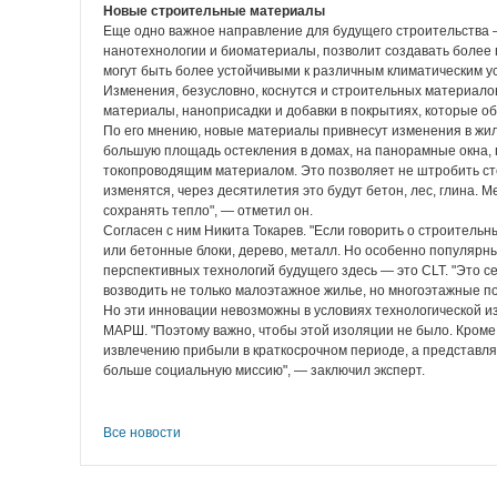
Новые строительные материалы
Еще одно важное направление для будущего строительства 
нанотехнологии и биоматериалы, позволит создавать более 
могут быть более устойчивыми к различным климатическим 
Изменения, безусловно, коснутся и строительных материало
материалы, наноприсадки и добавки в покрытиях, которые об
По его мнению, новые материалы привнесут изменения в жил
большую площадь остекления в домах, на панорамные окна, 
токопроводящим материалом. Это позволяет не штробить ст
изменятся, через десятилетия это будут бетон, лес, глина.
сохранять тепло", — отметил он.
Согласен с ним Никита Токарев. "Если говорить о строител
или бетонные блоки, дерево, металл. Но особенно популярны
перспективных технологий будущего здесь — это CLT. "Это с
возводить не только малоэтажное жилье, но многоэтажные по
Но эти инновации невозможны в условиях технологической из
МАРШ. "Поэтому важно, чтобы этой изоляции не было. Кроме 
извлечению прибыли в краткосрочном периоде, а представлял
больше социальную миссию", — заключил эксперт.
Все новости