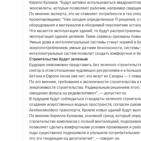
Кирилл Кулаков. "Будут активно использоваться квадрокопт
экзоскелеты, которые позволяют рабочим, например сварщик
По мнению эксперта, это не отменяет потребности в тех спе
проектировщики). "Уже сегодня определенные IT-решения, к
оборудования и материалов в обозримой перспективе останут
Что касается эксплуатации зданий, то будут распространен
эксплуатация здания целиком. Такие сервисы призваны повы
Умные дома и интеллектуальные системы станут нормой в бу
энергопотреблением, умные датчики безопасности, системы 
интеллектуальных систем позволит создать комфортное и бе
Строительство будет зеленым
Будущее невозможно представить без зеленого строительст
сектор в этом отношении чудовищно ресурсоемок и в большо
бетона в Европе песка уже нет, его везут из Сахары — с сев
По его мнению, требования к экологичности строительства 
энергоемкости строительства. Радикальным решением этого
смещение фокуса на редевелопмент", — допустил он.
В будущем будут соблюдаться стандарты зеленого строитель
создание искусственных водных пространств, согласен руко
безбензинового транспорта. Кровли новых зданий будут выпо
По мнению Кирилла Кулакова, основной тренд, который опре
строительство комплексов с полной вентиляцией, подогревом
позволяет сделать комфортными условия проживания и работ
годы существенно подешевели и улучшили потребительские 
что это тенденция на десятилетия", — говорит он.