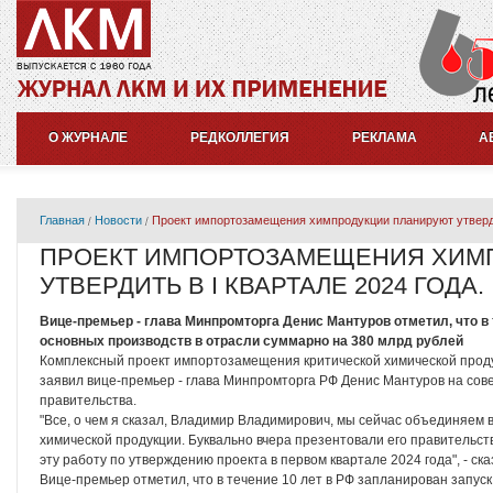
О ЖУРНАЛЕ
РЕДКОЛЛЕГИЯ
РЕКЛАМА
А
Главная
Новости
Проект импортозамещения химпродукции планируют утвердит
ПРОЕКТ ИМПОРТОЗАМЕЩЕНИЯ ХИМ
УТВЕРДИТЬ В I КВАРТАЛЕ 2024 ГОДА.
Вице-премьер - глава Минпромторга Денис Мантуров отметил, что в 
основных производств в отрасли суммарно на 380 млрд рублей
Комплексный проект импортозамещения критической химической продук
заявил вице-премьер - глава Минпромторга РФ Денис Мантуров на со
правительства.
"Все, о чем я сказал, Владимир Владимирович, мы сейчас объединяем
химической продукции. Буквально вчера презентовали его правительс
эту работу по утверждению проекта в первом квартале 2024 года", - ска
Вице-премьер отметил, что в течение 10 лет в РФ запланирован запус