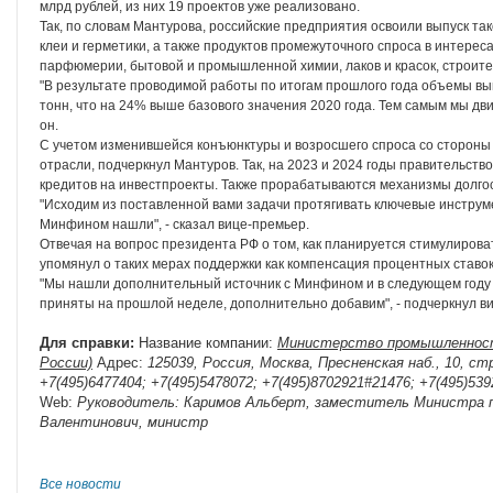
млрд рублей, из них 19 проектов уже реализовано.
Так, по словам Мантурова, российские предприятия освоили выпуск та
клеи и герметики, а также продуктов промежуточного спроса в интере
парфюмерии, бытовой и промышленной химии, лаков и красок, строит
"В результате проводимой работы по итогам прошлого года объемы вы
тонн, что на 24% выше базового значения 2020 года. Тем самым мы дв
он.
С учетом изменившейся конъюнктуры и возросшего спроса со стороны
отрасли, подчеркнул Мантуров. Так, на 2023 и 2024 годы правительст
кредитов на инвестпроекты. Также прорабатываются механизмы долгос
"Исходим из поставленной вами задачи протягивать ключевые инструме
Минфином нашли", - сказал вице-премьер.
Отвечая на вопрос президента РФ о том, как планируется стимулирова
упомянул о таких мерах поддержки как компенсация процентных ставо
"Мы нашли дополнительный источник с Минфином и в следующем году п
приняты на прошлой неделе, дополнительно добавим", - подчеркнул в
Для справки:
Название компании:
Министерство промышленност
России)
Адрес:
125039, Россия, Москва, Пресненская наб., 10, ст
+7(495)6477404; +7(495)5478072; +7(495)8702921#21476; +7(495)539
Web:
Руководитель:
Каримов Альберт, заместитель Министра 
Валентинович, министр
Все новости