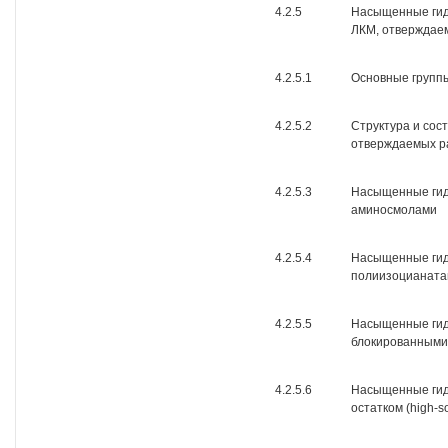
4.2.5
Насыщенные гид
ЛКМ, отверждае
4.2.5.1
Основные групп
4.2.5.2
Структура и со
отверждаемых р
4.2.5.3
Насыщенные гид
аминосмолами
4.2.5.4
Насыщенные гид
полиизоцианат
4.2.5.5
Насыщенные гид
блокированными
4.2.5.6
Насыщенные гид
остатком (high-so