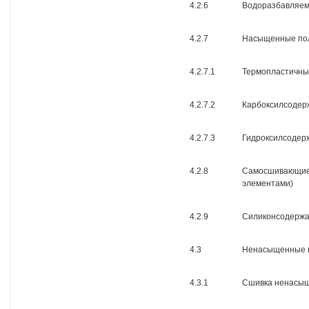
4.2.6
Водоразбавляе
4.2.7
Насыщенные по
4.2.7.1
Термопластичны
4.2.7.2
Карбоксилсодер
4.2.7.3
Гидроксилсодер
4.2.8
Самосшивающиес
элементами)
4.2.9
Силиконсодерж
4.3
Ненасыщенные 
4.3.1
Сшивка ненасы