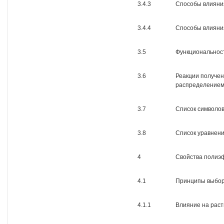
3.4.3
Способы влияни
3.4.4
Способы влияни
3.5
Функциональнос
3.6
Реакции получе
распределение
3.7
Список символов
3.8
Список уравнен
4
Свойства полиэ
4.1
Принципы выбор
4.1.1
Влияние на раст