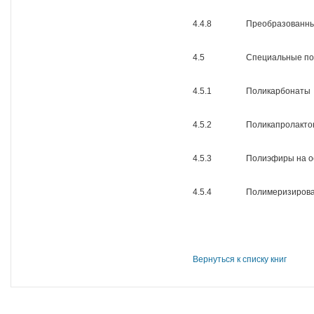
4.4.8
Преобразованны
4.5
Специальные п
4.5.1
Поликарбонаты
4.5.2
Поликапролакт
4.5.3
Полиэфиры на о
4.5.4
Полимеризиров
Вернуться к списку книг