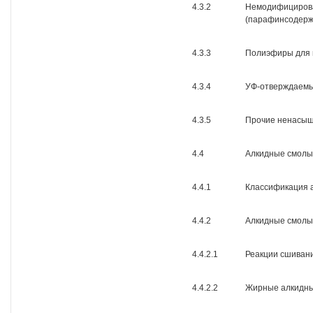
4.3.2
Немодифициров
(парафинсодер
4.3.3
Полиэфиры для 
4.3.4
УФ-отверждаем
4.3.5
Прочие ненасы
4.4
Алкидные смолы
4.4.1
Классификация 
4.4.2
Алкидные смолы
4.4.2.1
Реакции сшиван
4.4.2.2
Жирные алкидны