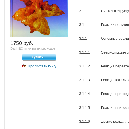
3
Синтез и структ
3.1
Реакции получе
3.1.1
Основные реакц
1750 pуб.
Без НДС и почтовых расходов
3.1.1.1
Этерификация сп
Пролистать книгу
3.1.1.2
Реакция переэт
3.1.1.3
Реакция катализ
3.1.1.4
Реакция присое
3.1.1.5
Реакция присое
3.1.1.6
Другие реакции 