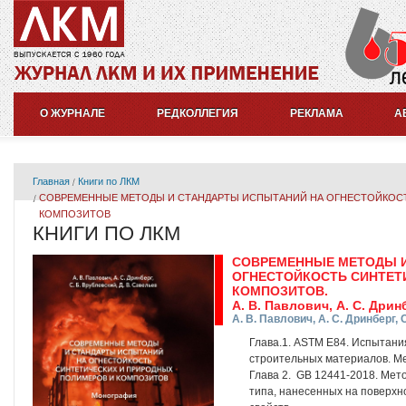
О ЖУРНАЛЕ
РЕДКОЛЛЕГИЯ
РЕКЛАМА
А
Главная
Книги по ЛКМ
СОВРЕМЕННЫЕ МЕТОДЫ И СТАНДАРТЫ ИСПЫТАНИЙ НА ОГНЕСТОЙКОСТ
КОМПОЗИТОВ
КНИГИ ПО ЛКМ
СОВРЕМЕННЫЕ МЕТОДЫ И
ОГНЕСТОЙКОСТЬ СИНТЕТ
КОМПОЗИТОВ.
А. В. Павлович, А. С. Дрин
А. В. Павлович, А. С. Дринберг, 
Глава.1. ASTM E84. Испытани
строительных материалов. М
Глава 2. GB 12441-2018. Ме
типа, нанесенных на поверхн