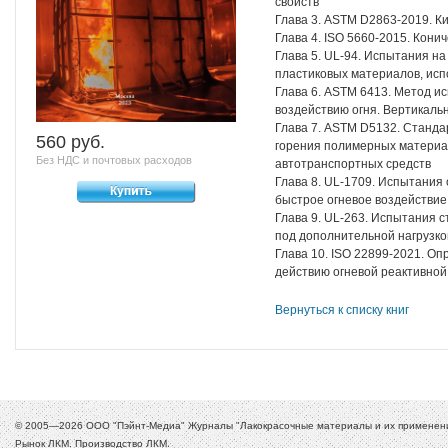
свойств
Глава 3. ASTM D2863-2019. К
Глава 4. ISO 5660-2015. Кони
Глава 5. UL-94. Испытания н
пластиковых материалов, исп
Глава 6. ASTM 6413. Метод и
воздействию огня. Вертикаль
Глава 7. ASTM D5132. Станда
560 pуб.
горения полимерных материал
Без НДС и почтовых расходов
автотранспортных средств
Глава 8. UL-1709. Испытания
быстрое огневое воздействие
Глава 9. UL-263. Испытания 
под дополнительной нагрузко
Глава 10. ISO 22899-2021. О
действию огневой реактивной с
Вернуться к списку книг
© 2005—2026 ООО "Пэйнт-Медиа" Журналы "Лакокрасочные материалы и их применение
Рынок ЛКМ. Производство ЛКМ.