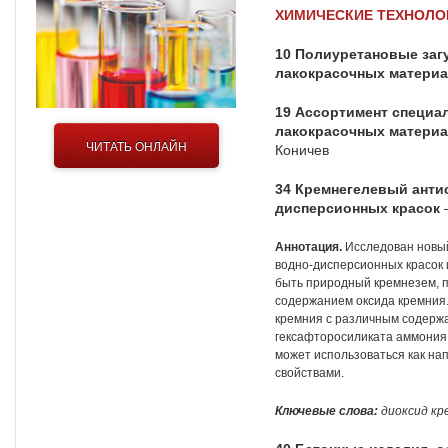
ХИМИЧЕСКИЕ ТЕХНОЛО
10
Полиуретановые заг
лакокрасочных матери
19
Ассортимент специа
лакокрасочных материа
ЧИТАТЬ ОНЛАЙН
Коничев
34
Кремнегелевый антис
дисперсионных красок
—
Аннотация.
Исследован новый
водно-дисперсионных красок 
быть природный кремнезем, п
содержанием оксида кремния
кремния с различным содержа
гексафторосиликата аммония
может использоваться как на
свойствами.
Ключевые слова:
диоксид кр