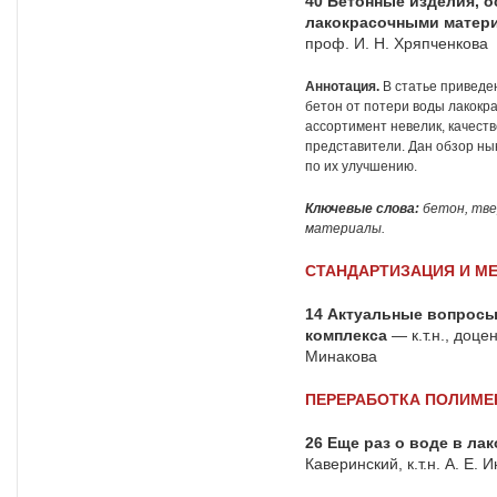
40
Бетонные изделия, о
лакокрасочными матер
проф. И. Н. Хряпченкова
Аннотация.
В статье привед
бетон от потери воды лакокр
ассортимент невелик, качест
представители. Дан обзор н
по их улучшению.
Ключевые слова:
бетон, тве
материалы.
СТАНДАРТИЗАЦИЯ И М
14
Актуальные вопросы 
комплекса
— к.т.н., доце
Минакова
ПЕРЕРАБОТКА ПОЛИМЕ
26
Еще раз о воде в ла
Каверинский, к.т.н. А. Е.