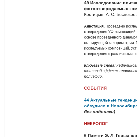
49
Исследование влияни
фотоотверждаемых ко
Костицын, А. С. Беспокоев
Аннотация.
Проведено иссле
отверждения УФ-композиций.
основе проведенного динамо
сканирующей калориметрии. 
исследуемых композиций. Ус
отверждения с различными н
Ключевые слова:
нефелиновы
тепловой эффект, плотност
полиэфир.
СОБЫТИЯ
44 Актуальные тенденц
обсудили в Новосибир
без подписки)
НЕКРОЛОГ
6
Памяти Э. Л. Гершано